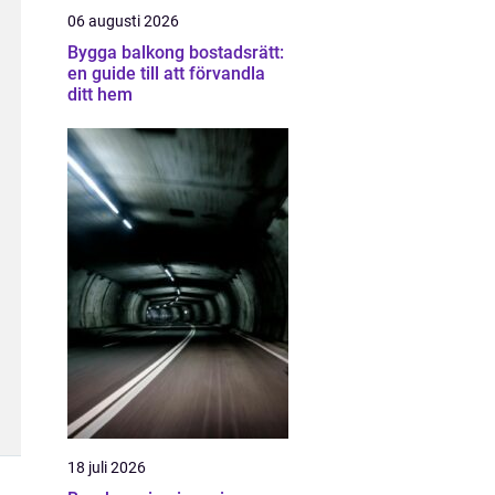
06 augusti 2026
Bygga balkong bostadsrätt:
en guide till att förvandla
ditt hem
18 juli 2026