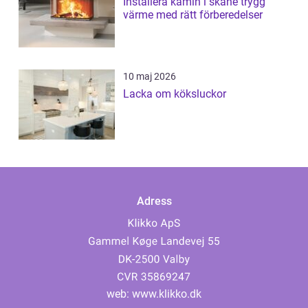
Installera kamin i skåne trygg
värme med rätt förberedelser
10 maj 2026
Lacka om köksluckor
Adress
web:
www.klikko.dk