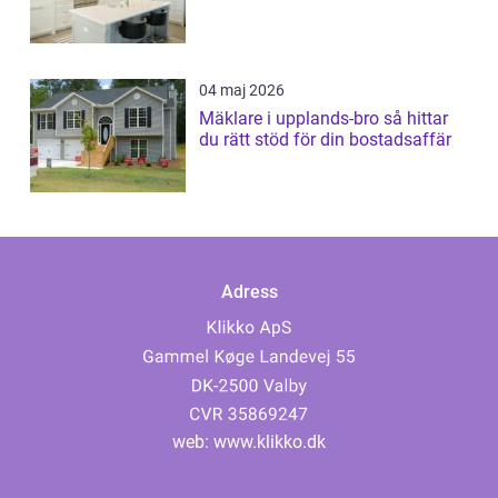
04 maj 2026
Mäklare i upplands-bro så hittar
du rätt stöd för din bostadsaffär
Adress
web:
www.klikko.dk