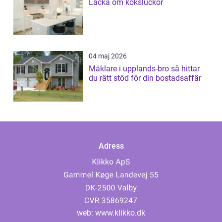
Lacka om köksluckor
04 maj 2026
Mäklare i upplands-bro så hittar
du rätt stöd för din bostadsaffär
Adress
web:
www.klikko.dk