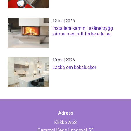
12 maj 2026
Installera kamin i skåne trygg
värme med rätt förberedelser
10 maj 2026
Lacka om köksluckor
Adress