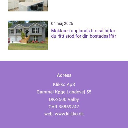
04 maj 2026
Mäklare i upplands-bro så hittar
du rätt stöd för din bostadsaffär
Adress
web:
www.klikko.dk