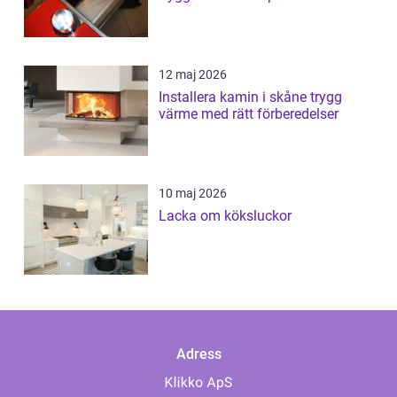
12 maj 2026
Installera kamin i skåne trygg
värme med rätt förberedelser
10 maj 2026
Lacka om köksluckor
Adress