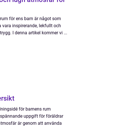
t rum för ens barn är något som
a vara inspirerande, lekfullt och
rygg. I denna artikel kommer vi ...
rsikt
dningsidé för barnens rum
h spännande uppgift för föräldrar
g atmosfär är genom att använda