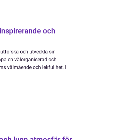
inspirerande och
 utforska och utveckla sin
kapa en välorganiserad och
ns välmående och lekfullhet. I
l och lugn atmosfär för