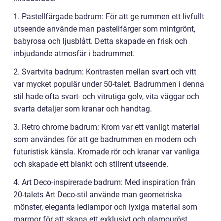
1. Pastellfärgade badrum: För att ge rummen ett livfullt
utseende använde man pastellfärger som mintgrönt,
babyrosa och ljusblått. Detta skapade en frisk och
inbjudande atmosfär i badrummet.
2. Svartvita badrum: Kontrasten mellan svart och vitt
var mycket populär under 50-talet. Badrummen i denna
stil hade ofta svart- och vitrutiga golv, vita väggar och
svarta detaljer som kranar och handtag.
3. Retro chrome badrum: Krom var ett vanligt material
som användes för att ge badrummen en modern och
futuristisk känsla. Kromade rör och kranar var vanliga
och skapade ett blankt och stilrent utseende.
4. Art Deco-inspirerade badrum: Med inspiration från
20-talets Art Deco-stil använde man geometriska
mönster, eleganta ledlampor och lyxiga material som
marmor för att skapa ett exklusivt och glamouröst