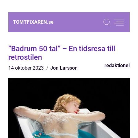
TOMTFIXAREN.
se
”Badrum 50 tal” – En tidsresa till
retrostilen
redaktionel
14 oktober 2023
Jon Larsson