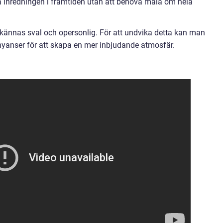
dra inredningen i framtiden utan att behöva måla om hela
d kännas sval och opersonlig. För att undvika detta kan man
nyanser för att skapa en mer inbjudande atmosfär.