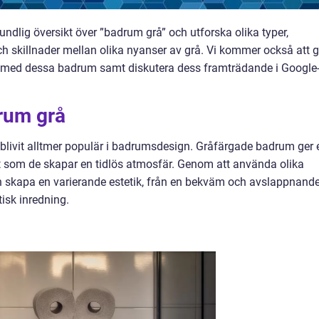
undlig översikt över ”badrum grå” och utforska olika typer,
ch skillnader mellan olika nyanser av grå. Vi kommer också att 
r med dessa badrum samt diskutera dess framträdande i Google
drum grå
blivit alltmer populär i badrumsdesign. Gråfärgade badrum ger 
 som de skapar en tidlös atmosfär. Genom att använda olika
 skapa en varierande estetik, från en bekväm och avslappnand
tisk inredning.