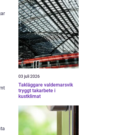
gar
03 juli 2026
Takläggare valdemarsvik
rnt
tryggt takarbete i
kustklimat
nta