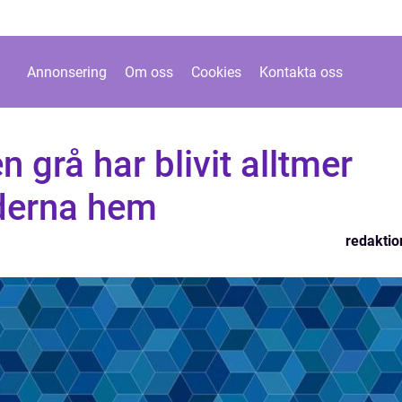
Annonsering
Om oss
Cookies
Kontakta oss
 grå har blivit alltmer
derna hem
redaktio