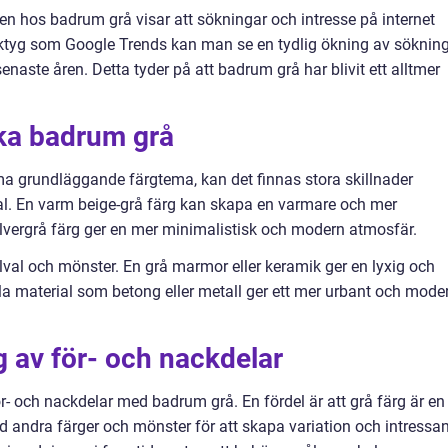
en hos badrum grå visar att sökningar och intresse på internet
ktyg som Google Trends kan man se en tydlig ökning av söknin
enaste åren. Detta tyder på att badrum grå har blivit ett alltmer
ika badrum grå
 grundläggande färgtema, kan det finnas stora skillnader
al. En varm beige-grå färg kan skapa en varmare och mer
lvergrå färg ger en mer minimalistisk och modern atmosfär.
lval och mönster. En grå marmor eller keramik ger en lyxig och
la material som betong eller metall ger ett mer urbant och mode
 av för- och nackdelar
ör- och nackdelar med badrum grå. En fördel är att grå färg är en
andra färger och mönster för att skapa variation och intressa