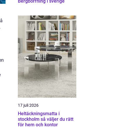
Bergborrning i sverige
gå
-
en
e
17 juli 2026
Heltäckningsmatta i
stockholm så väljer du rätt
för hem och kontor