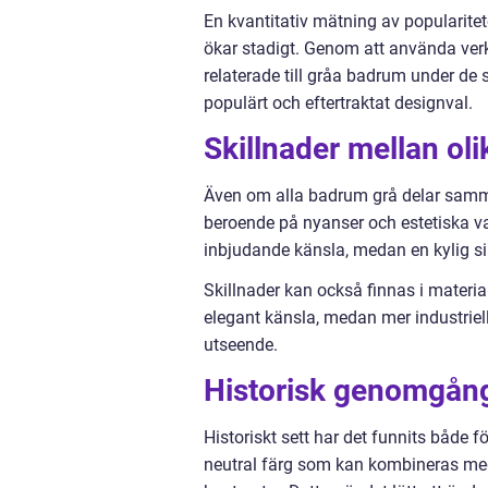
En kvantitativ mätning av popularitet
ökar stadigt. Genom att använda ver
relaterade till gråa badrum under de s
populärt och eftertraktat designval.
Skillnader mellan ol
Även om alla badrum grå delar samma
beroende på nyanser och estetiska v
inbjudande känsla, medan en kylig si
Skillnader kan också finnas i materia
elegant känsla, medan mer industriel
utseende.
Historisk genomgång
Historiskt sett har det funnits både f
neutral färg som kan kombineras med 