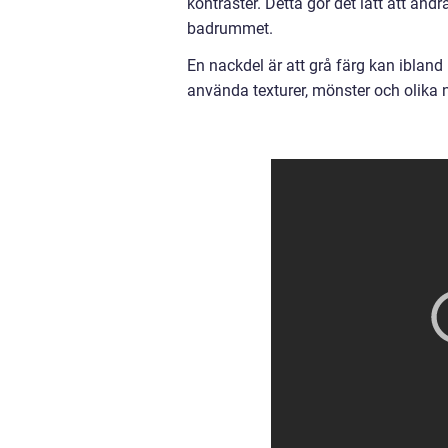
kontraster. Detta gör det lätt att än
badrummet.
En nackdel är att grå färg kan iblan
använda texturer, mönster och olika 