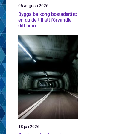
06 augusti 2026
Bygga balkong bostadsrätt:
en guide till att förvandla
ditt hem
18 juli 2026