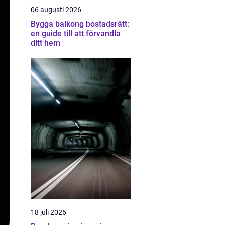
06 augusti 2026
Bygga balkong bostadsrätt:
en guide till att förvandla
ditt hem
18 juli 2026