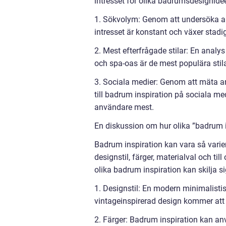
intresset för olika badrumsdesignidée
1. Sökvolym: Genom att undersöka anta
intresset är konstant och växer stadig
2. Mest efterfrågade stilar: En anal
och spa-oas är de mest populära sti
3. Sociala medier: Genom att mäta an
till badrum inspiration på sociala me
användare mest.
En diskussion om hur olika ”badrum in
Badrum inspiration kan vara så varier
designstil, färger, materialval och 
olika badrum inspiration kan skilja s
1. Designstil: En modern minimalisti
vintageinspirerad design kommer att 
2. Färger: Badrum inspiration kan anv