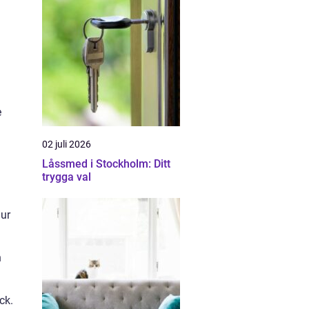
m
e
02 juli 2026
Låssmed i Stockholm: Ditt
trygga val
hur
n
ck.