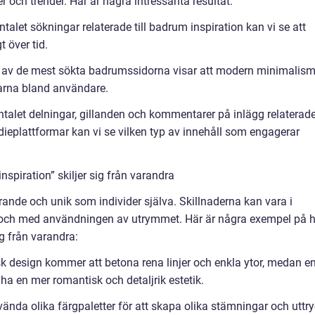
r och trender. Här är några intressanta resultat:
let sökningar relaterade till badrum inspiration kan vi se att
t över tid.
ys av de mest sökta badrumssidorna visar att modern minimalis
larna bland användare.
talet delningar, gillanden och kommentarer på inlägg relaterad
dieplattformar kan vi se vilken typ av innehåll som engagerar
spiration” skiljer sig från varandra
ande och unik som individer själva. Skillnaderna kan vara i
till och med användningen av utrymmet. Här är några exempel på 
ig från varandra:
sk design kommer att betona rena linjer och enkla ytor, medan e
ha en mer romantisk och detaljrik estetik.
ända olika färgpaletter för att skapa olika stämningar och uttry