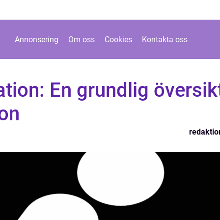
Annonsering
Om oss
Cookies
Kontakta oss
tion: En grundlig översik
ion
redaktio