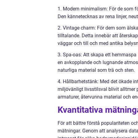
1. Modern minimalism: För de som för
Den kännetecknas av rena linjer, neut
2. Vintage charm: För dem som älskar
tilltalande. Detta innebär att återska
väggar och till och med antika belys
3. Spa-oas: Att skapa ett hemmaspa
en avkopplande och lugnande atmosf
naturliga material som trä och sten.
4. Hållbarhetstänk: Med det ökade int
miljövänligt livsstilsval blivit allt
armaturer, återvunna material och en
Kvantitativa mätning
För att bättre förstå populariteten o
mätningar. Genom att analysera data 