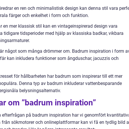
edrar en ren och minimalistisk design kan denna stil vara perfe
rala färger och enkelhet i form och funktion.
 en mer klassisk stil kan en vintageinspirerad design vara
pa tidigare tidsperioder med hjälp av klassiska badkar, vikbara
ningsarmaturer.
 är något som många drömmer om. Badrum inspiration i form a
är kan inkludera funktioner som ångduschar, jacuzzis och
resset för hållbarheten har badrum som inspirerar till ett mer
mer populära. Denna typ av badrum inkluderar vattenbesparande
ergisnåla belysningsalternativ.
ar om ”badrum inspiration”
ch efterfrågan på badrum inspiration har vi genomfört kvantitativ
från sökmotorer och onlineplattformar kan vi få en tydlig bild 