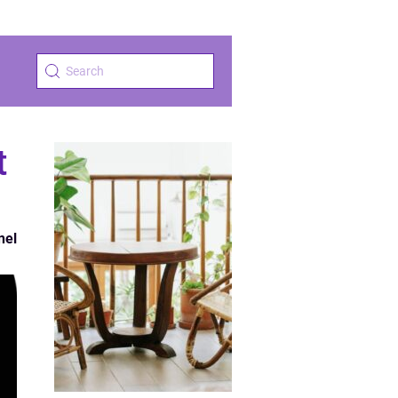
t
nel