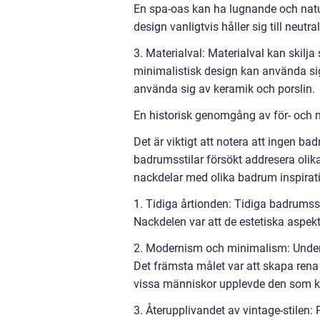
En spa-oas kan ha lugnande och natu
design vanligtvis håller sig till neutra
3. Materialval: Materialval kan skilj
minimalistisk design kan använda si
använda sig av keramik och porslin.
En historisk genomgång av för- och 
Det är viktigt att notera att ingen ba
badrumsstilar försökt addresera olik
nackdelar med olika badrum inspirat
1. Tidiga årtionden: Tidiga badrumsst
Nackdelen var att de estetiska aspek
2. Modernism och minimalism: Under 
Det främsta målet var att skapa rena 
vissa människor upplevde den som ka
3. Återupplivandet av vintage-stilen: