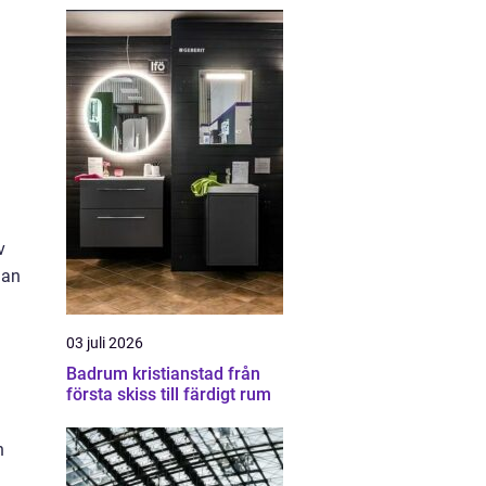
v
man
03 juli 2026
Badrum kristianstad från
första skiss till färdigt rum
h