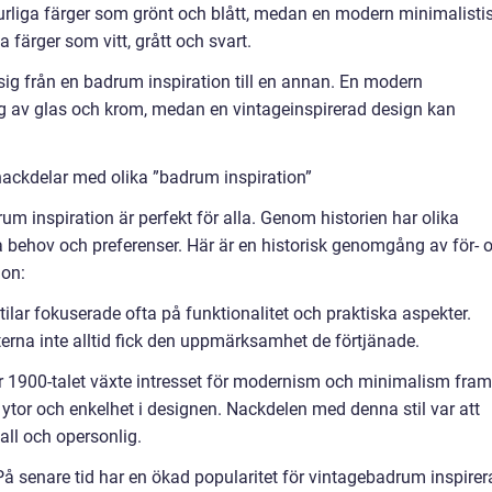
rliga färger som grönt och blått, medan en modern minimalisti
la färger som vitt, grått och svart.
a sig från en badrum inspiration till en annan. En modern
g av glas och krom, medan en vintageinspirerad design kan
nackdelar med olika ”badrum inspiration”
drum inspiration är perfekt för alla. Genom historien har olika
a behov och preferenser. Här är en historisk genomgång av för- 
ion:
ilar fokuserade ofta på funktionalitet och praktiska aspekter.
terna inte alltid fick den uppmärksamhet de förtjänade.
1900-talet växte intresset för modernism och minimalism fram
ytor och enkelhet i designen. Nackdelen med denna stil var att
ll och opersonlig.
 På senare tid har en ökad popularitet för vintagebadrum inspirer