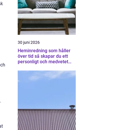
sk
30 juni 2026
Heminredning som håller
över tid så skapar du ett
personligt och medvetet
och
hem
.
at