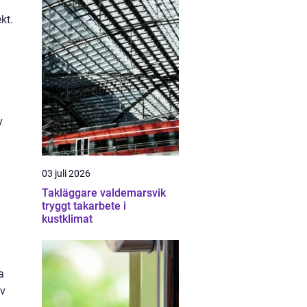
kt.
v
03 juli 2026
Takläggare valdemarsvik
tryggt takarbete i
kustklimat
a
av