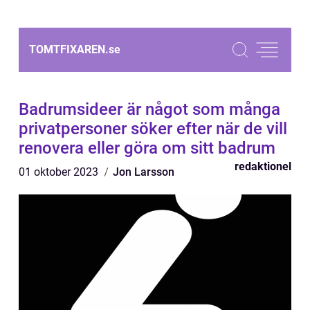
TOMTFIXAREN.
se
Badrumsideer är något som många
privatpersoner söker efter när de vill
renovera eller göra om sitt badrum
redaktionel
01 oktober 2023
Jon Larsson