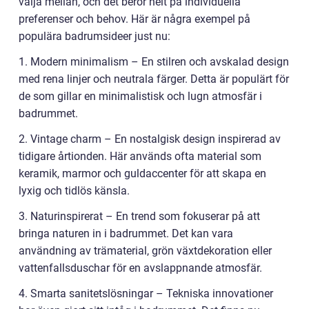
välja mellan, och det beror helt på individuella
preferenser och behov. Här är några exempel på
populära badrumsideer just nu:
1. Modern minimalism – En stilren och avskalad design
med rena linjer och neutrala färger. Detta är populärt för
de som gillar en minimalistisk och lugn atmosfär i
badrummet.
2. Vintage charm – En nostalgisk design inspirerad av
tidigare årtionden. Här används ofta material som
keramik, marmor och guldaccenter för att skapa en
lyxig och tidlös känsla.
3. Naturinspirerat – En trend som fokuserar på att
bringa naturen in i badrummet. Det kan vara
användning av trämaterial, grön växtdekoration eller
vattenfallsduschar för en avslappnande atmosfär.
4. Smarta sanitetslösningar – Tekniska innovationer