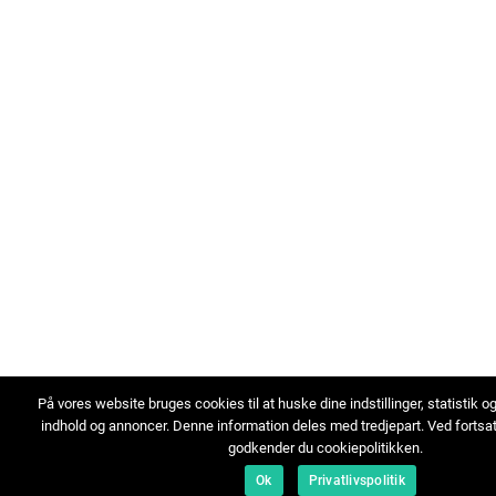
På vores website bruges cookies til at huske dine indstillinger, statistik o
indhold og annoncer. Denne information deles med tredjepart. Ved fortsa
godkender du cookiepolitikken.
Ok
Privatlivspolitik