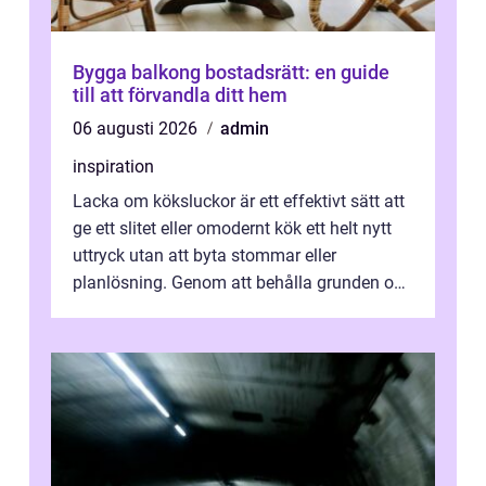
Bygga balkong bostadsrätt: en guide
till att förvandla ditt hem
06 augusti 2026
admin
inspiration
Lacka om köksluckor är ett effektivt sätt att
ge ett slitet eller omodernt kök ett helt nytt
uttryck utan att byta stommar eller
planlösning. Genom att behålla grunden och
enbart förnya ytskikten får ...