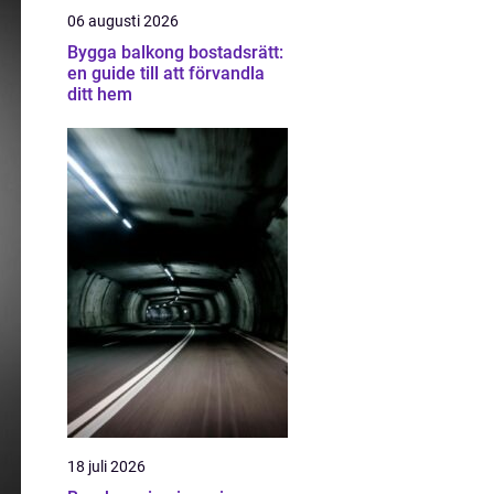
06 augusti 2026
Bygga balkong bostadsrätt:
en guide till att förvandla
ditt hem
18 juli 2026