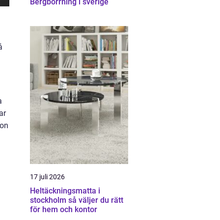
Bergborrning i sverige
å
a
ar
ion
17 juli 2026
Heltäckningsmatta i
stockholm så väljer du rätt
för hem och kontor