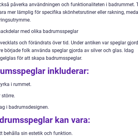
ckså påverka användningen och funktionaliteten i badrummet. T
ra mer lämplig för specifika skönhetsrutiner eller rakning, med
aringsutrymme.
 nackdelar med olika badrumsspeglar
vecklats och förändrats över tid. Under antiken var speglar gjor
e började folk använda speglar gjorda av silver och glas. Idag
egelglas för att skapa badrumsspeglar.
umsspeglar inkluderar:
tyrka i rummet.
 större.
ag i badrumsdesignen.
drumsspeglar kan vara:
t behålla sin estetik och funktion.