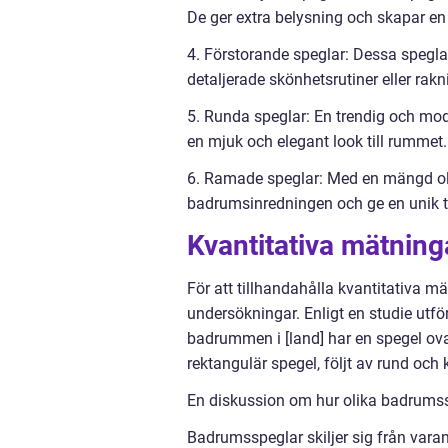
De ger extra belysning och skapar en
4. Förstorande speglar: Dessa spegla
detaljerade skönhetsrutiner eller rakn
5. Runda speglar: En trendig och mode
en mjuk och elegant look till rummet.
6. Ramade speglar: Med en mängd oli
badrumsinredningen och ge en unik t
Kvantitativa mätnin
För att tillhandahålla kvantitativa m
undersökningar. Enligt en studie utfö
badrummen i [land] har en spegel ov
rektangulär spegel, följt av rund och
En diskussion om hur olika badrumssp
Badrumsspeglar skiljer sig från varand