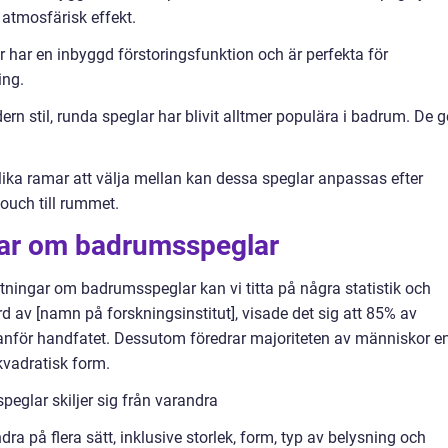
 atmosfärisk effekt.
r har en inbyggd förstoringsfunktion och är perfekta för
ing.
rn stil, runda speglar har blivit alltmer populära i badrum. De g
ka ramar att välja mellan kan dessa speglar anpassas efter
ouch till rummet.
gar om badrumsspeglar
ätningar om badrumsspeglar kan vi titta på några statistik och
rd av [namn på forskningsinstitut], visade det sig att 85% av
anför handfatet. Dessutom föredrar majoriteten av människor e
 kvadratisk form.
eglar skiljer sig från varandra
ra på flera sätt, inklusive storlek, form, typ av belysning och