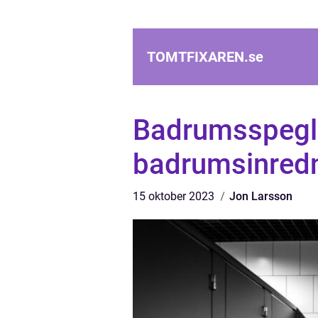
TOMTFIXAREN.
se
Badrumsspeglar
badrumsinred
15 oktober 2023
Jon Larsson