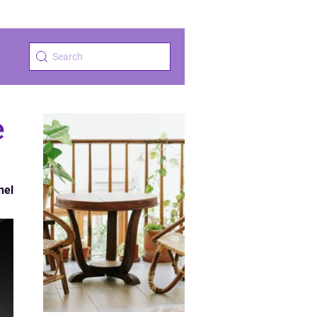
e
nel