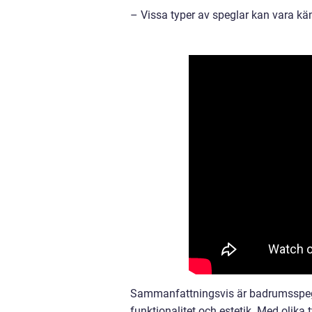
– Vissa typer av speglar kan vara kän
Sammanfattningsvis är badrumsspegl
funktionalitet och estetik. Med olika 