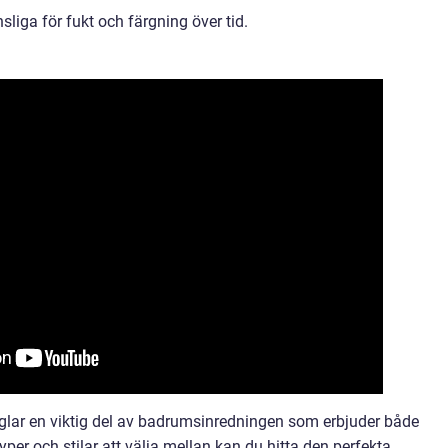
sliga för fukt och färgning över tid.
ar en viktig del av badrumsinredningen som erbjuder både
typer och stilar att välja mellan kan du hitta den perfekta