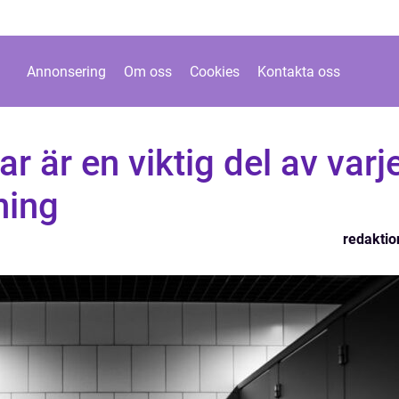
Annonsering
Om oss
Cookies
Kontakta oss
 är en viktig del av varj
ning
redaktio