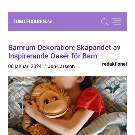
TOMTFIXAREN.
se
Barnrum Dekoration: Skapandet av
Inspirerande Oaser för Barn
redaktionel
06 januari 2024
Jon Larsson