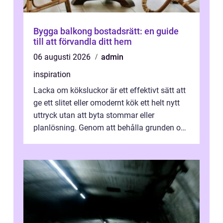
Bygga balkong bostadsrätt: en guide
till att förvandla ditt hem
06 augusti 2026
admin
inspiration
Lacka om köksluckor är ett effektivt sätt att
ge ett slitet eller omodernt kök ett helt nytt
uttryck utan att byta stommar eller
planlösning. Genom att behålla grunden och
enbart förnya ytskikten får ...