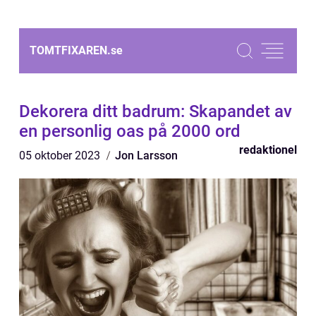
TOMTFIXAREN.
se
Dekorera ditt badrum: Skapandet av
en personlig oas på 2000 ord
redaktionel
05 oktober 2023
Jon Larsson