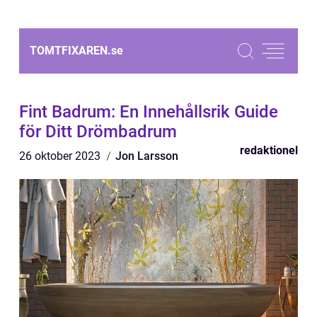
TOMTFIXAREN.
se
Fint Badrum: En Innehållsrik Guide
för Ditt Drömbadrum
redaktionel
26 oktober 2023
Jon Larsson