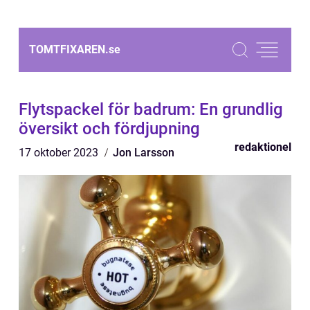
TOMTFIXAREN.
se
Flytspackel för badrum: En grundlig
översikt och fördjupning
redaktionel
17 oktober 2023
Jon Larsson