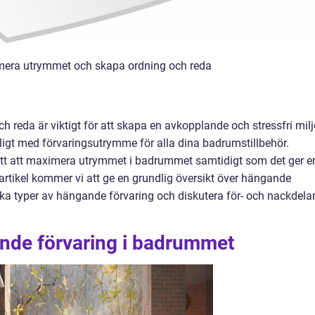
era utrymmet och skapa ordning och reda
 reda är viktigt för att skapa en avkopplande och stressfri milj
äckligt med förvaringsutrymme för alla dina badrumstillbehör.
ätt att maximera utrymmet i badrummet samtidigt som det ger e
 artikel kommer vi att ge en grundlig översikt över hängande
ika typer av hängande förvaring och diskutera för- och nackdela
ande förvaring i badrummet