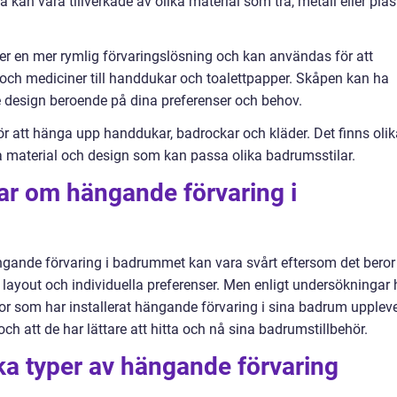
kan vara tillverkade av olika material som trä, metall eller plas
 en mer rymlig förvaringslösning och kan användas för att
r och mediciner till handdukar och toalettpapper. Skåpen kan ha
re design beroende på dina preferenser och behov.
ör att hänga upp handdukar, badrockar och kläder. Det finns olik
ka material och design som kan passa olika badrumsstilar.
ar om hängande förvaring i
ngande förvaring i badrummet kan vara svårt eftersom det beror
layout och individuella preferenser. Men enligt undersökningar 
r som har installerat hängande förvaring i sina badrum upplev
ch att de har lättare att hitta och nå sina badrumstillbehör.
ika typer av hängande förvaring