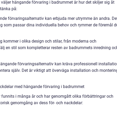
 väljer hängande förvaring i badrummet är hur det skiljer sig åt
 tänka på:
ande förvaringsalternativ kan erbjuda mer utrymme än andra. De
sning som passar dina individuella behov och rymmer de föremål d
ng kommer i olika design och stilar, från moderna och
. Välj en stil som kompletterar resten av badrummets inredning oc
hängande förvaringsalternativ kan kräva professionell installati
era själv. Det är viktigt att överväga installation och monterin
ackdelar med hängande förvaring i badrummet
funnits i många år och har genomgått olika förbättringar och
istorisk genomgång av dess för- och nackdelar: