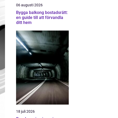
06 augusti 2026
Bygga balkong bostadsrätt:
en guide till att förvandla
ditt hem
18 juli 2026