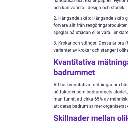
handdukar och toalettpapper. Hyllorna 
och kan variera i design och storlek.
2. Hängande skåp: Hängande skåp ger
förvara allt från rengöringsprodukte
speglar på utsidan eller vara i enkla
3. Krokar och stänger: Dessa är bra f
varianter av krokar och stänger i oli
Kvantitativa mätning
badrummet
Att ha kvantitativa mätningar om hä
på faktorer som badrummets storlek, 
man funnit att cirka 65% av människo
att deras badrum är mer organiserat o
Skillnader mellan ol