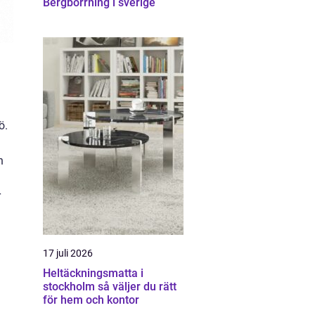
Bergborrning i sverige
ö.
n
r
17 juli 2026
Heltäckningsmatta i
stockholm så väljer du rätt
för hem och kontor