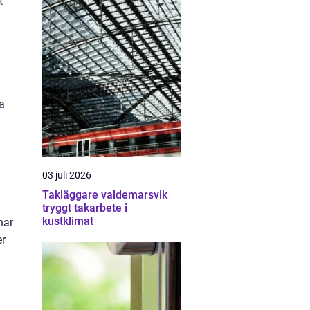
t
a
03 juli 2026
Takläggare valdemarsvik
tryggt takarbete i
kustklimat
har
er