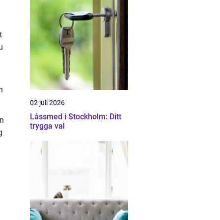
t
u
h
02 juli 2026
Låssmed i Stockholm: Ditt
on
trygga val
g