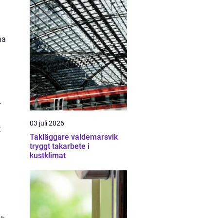
ha
r
03 juli 2026
t
Takläggare valdemarsvik
tryggt takarbete i
kustklimat
a