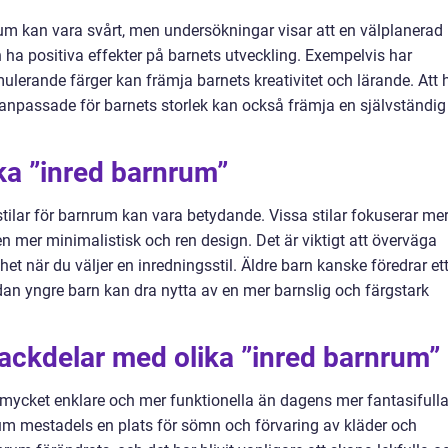
rum kan vara svårt, men undersökningar visar att en välplanerad
 ha positiva effekter på barnets utveckling. Exempelvis har
mulerande färger kan främja barnets kreativitet och lärande. Att 
r anpassade för barnets storlek kan också främja en självständig
ika ”inred barnrum”
tilar för barnrum kan vara betydande. Vissa stilar fokuserar me
 mer minimalistisk och ren design. Det är viktigt att överväga
het när du väljer en inredningsstil. Äldre barn kanske föredrar et
an yngre barn kan dra nytta av en mer barnslig och färgstark
nackdelar med olika ”inred barnrum”
t mycket enklare och mer funktionella än dagens mer fantasifull
rnrum mestadels en plats för sömn och förvaring av kläder och