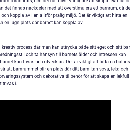
rum förändrats, och det har blivit vanligare att skapa lekfulla o
an det finnas nackdelar med att överstimulera ett barnrum, då de
och koppla av i en alltför prålig miljö. Det är viktigt att hitta en
h en lugn plats där barnet kan koppla av.
 kreativ process där man kan uttrycka både sitt eget och sitt ba
inredningsstil och ta hänsyn till barnets ålder och intressen kan
arnet kan trivas och utvecklas. Det är viktigt att hitta en balans
 så att barnrummet blir en plats där ditt barn kan sova, leka och
örvaringssystem och dekorativa tillbehör för att skapa en lekfull
 trivas i.