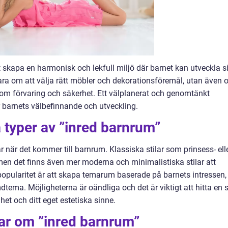
 skapa en harmonisk och lekfull miljö där barnet kan utveckla s
bara om att välja rätt möbler och dekorationsföremål, utan även
 som förvaring och säkerhet. Ett välplanerat och genomtänkt
r barnets välbefinnande och utveckling.
a typer av ”inred barnrum”
r när det kommer till barnrum. Klassiska stilar som prinsess- ell
men det finns även mer moderna och minimalistiska stilar att
popularitet är att skapa temarum baserade på barnets intressen,
tema. Möjligheterna är oändliga och det är viktigt att hitta en s
et och ditt eget estetiska sinne.
ar om ”inred barnrum”