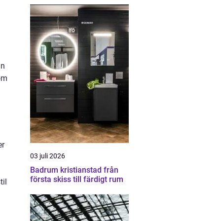
in
 om
er
03 juli 2026
Badrum kristianstad från
första skiss till färdigt rum
til