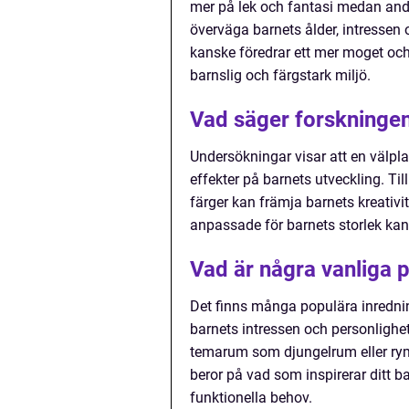
mer på lek och fantasi medan andra
överväga barnets ålder, intressen o
kanske föredrar ett mer moget och
barnslig och färgstark miljö.
Vad säger forskninge
Undersökningar visar att en välpl
effekter på barnets utveckling. Ti
färger kan främja barnets kreativit
anpassade för barnets storlek kan 
Vad är några vanliga 
Det finns många populära inredning
barnets intressen och personlighet.
temarum som djungelrum eller rymd
beror på vad som inspirerar ditt b
funktionella behov.