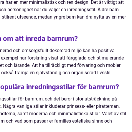
 har en mer minimalistisk och ren design. Det är viktigt att
ch personlighet när du väljer en inredningsstil. Äldre barn
 stilrent utseende, medan yngre barn kan dra nytta av en mer
n om att inreda barnrum?
anerad och omsorgsfullt dekorerad miljö kan ha positiva
ll exempel har forskning visat att färgglada och stimulerande
et och lärande. Att ha tillräckligt med förvaring och möbler
också främja en självständig och organiserad livsstil.
populära inredningsstilar för barnrum?
sstilar för barnrum, och det beror i stor utsträckning på
 Några vanliga stilar inkluderar prinsess- eller piratteman,
tema, samt moderna och minimalistiska stilar. Valet av stil
arn och vad som passar er families estetiska sinne och