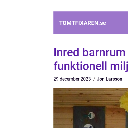
TOMTFIXAREN.
se
Inred barnrum 
funktionell mil
29 december 2023
Jon Larsson