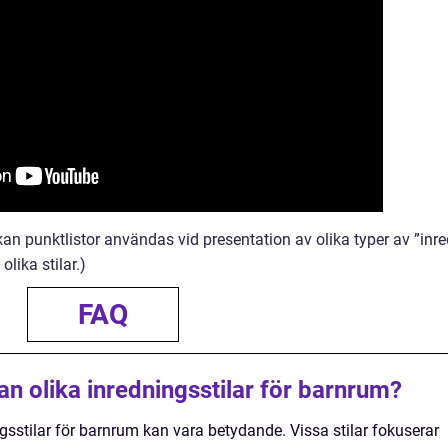
e kan punktlistor användas vid presentation av olika typer av ”inr
lika stilar.)
FAQ
an olika inredningsstilar för barnrum?
gsstilar för barnrum kan vara betydande. Vissa stilar fokuserar