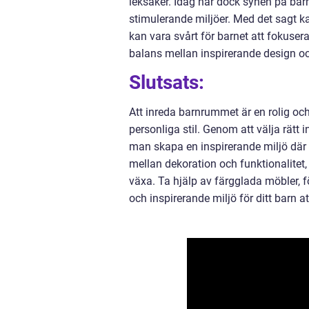
leksaker. Idag har dock synen på barn
stimulerande miljöer. Med det sagt k
kan vara svårt för barnet att fokusera 
balans mellan inspirerande design oc
Slutsats:
Att inreda barnrummet är en rolig och
personliga stil. Genom att välja rätt 
man skapa en inspirerande miljö där b
mellan dekoration och funktionalitet,
växa. Ta hjälp av färgglada möbler, f
och inspirerande miljö för ditt barn att