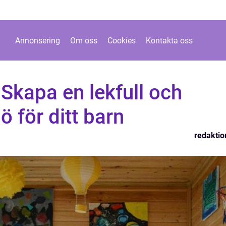
Annonsering
Om oss
Cookies
Kontakta oss
Skapa en lekfull och
jö för ditt barn
redaktio