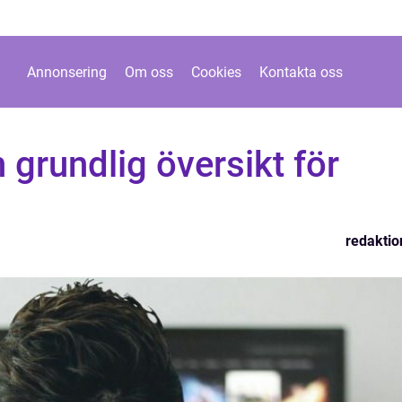
Annonsering
Om oss
Cookies
Kontakta oss
n grundlig översikt för
redaktio