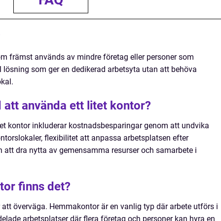
?
 som främst används av mindre företag eller personer som
el lösning som ger en dedikerad arbetsyta utan att behöva
okal.
att använda ett litet kontor?
tet kontor inkluderar kostnadsbesparingar genom att undvika
ntorslokaler, flexibilitet att anpassa arbetsplatsen efter
en att dra nytta av gemensamma resurser och samarbete i
ntor finns det?
or att överväga. Hemmakontor är en vanlig typ där arbete utförs i
ade arbetsplatser där flera företag och personer kan hyra en