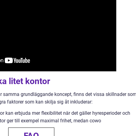
a litet kontor
delar samma grundläggande koncept, finns det vissa skillnader so
a faktorer som kan skilja sig åt inkluderar:
ntor kan erbjuda mer flexibilitet när det gäller hyresperioder och
r ger till exempel maximal frihet, medan cowo
FAQ