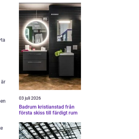
yta
 är
03 juli 2026
 en
Badrum kristianstad från
första skiss till färdigt rum
te