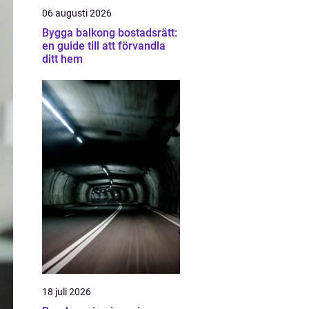
06 augusti 2026
Bygga balkong bostadsrätt:
en guide till att förvandla
ditt hem
18 juli 2026