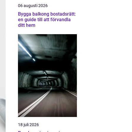
06 augusti 2026
Bygga balkong bostadsrätt:
en guide till att förvandla
ditt hem
18 juli 2026