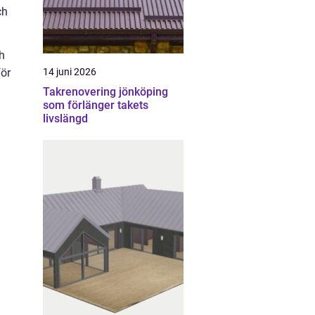
ch
h
för
14 juni 2026
Takrenovering jönköping
som förlänger takets
livslängd