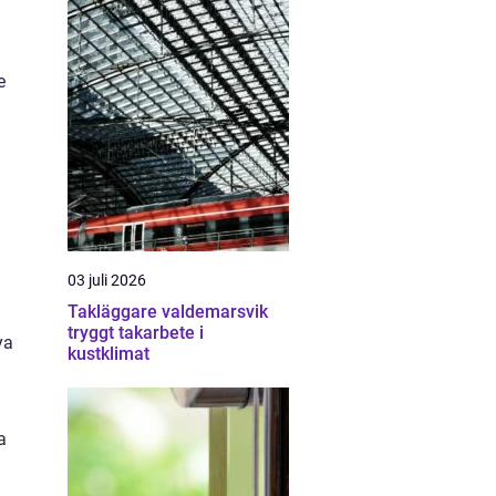
e
03 juli 2026
Takläggare valdemarsvik
tryggt takarbete i
ya
kustklimat
a