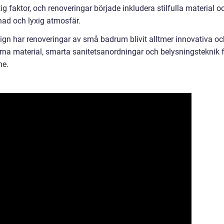
tig faktor, och renoveringar började inkludera stilfulla material o
nad och lyxig atmosfär.
gn har renoveringar av små badrum blivit alltmer innovativa oc
na material, smarta sanitetsanordningar och belysningsteknik 
me.