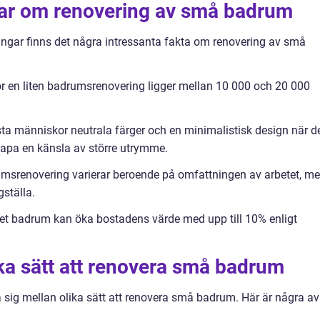
gar om renovering av små badrum
ningar finns det några intressanta fakta om renovering av små
ör en liten badrumsrenovering ligger mellan 10 000 och 20 000
esta människor neutrala färger och en minimalistisk design när d
kapa en känsla av större utrymme.
drumsrenovering varierar beroende på omfattningen av arbetet, m
gställa.
itet badrum kan öka bostadens värde med upp till 10% enligt
ika sätt att renovera små badrum
ja sig mellan olika sätt att renovera små badrum. Här är några av