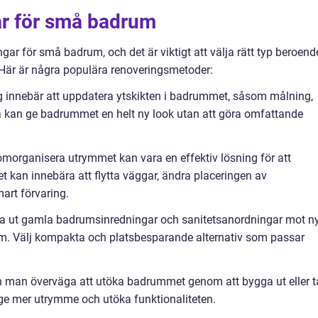
ar för små badrum
ingar för små badrum, och det är viktigt att välja rätt typ beroend
 Här är några populära renoveringsmetoder:
ing innebär att uppdatera ytskikten i badrummet, såsom målning,
ta kan ge badrummet en helt ny look utan att göra omfattande
morganisera utrymmet kan vara en effektiv lösning för att
t kan innebära att flytta väggar, ändra placeringen av
art förvaring.
yta ut gamla badrumsinredningar och sanitetsanordningar mot n
drum. Välj kompakta och platsbesparande alternativ som passar
an man överväga att utöka badrummet genom att bygga ut eller t
ge mer utrymme och utöka funktionaliteten.