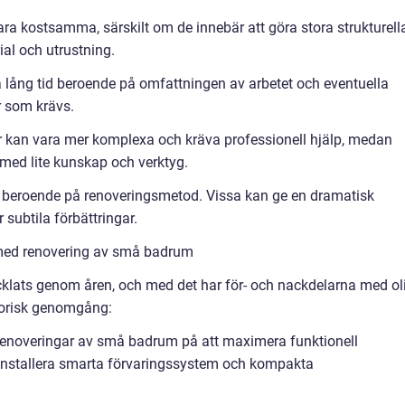
ara kostsamma, särskilt om de innebär att göra stora strukturell
ial och utrustning.
a lång tid beroende på omfattningen av arbetet och eventuella
r som krävs.
r kan vara mer komplexa och kräva professionell hjälp, medan
med lite kunskap och verktyg.
era beroende på renoveringsmetod. Vissa kan ge en dramatisk
ubtila förbättringar.
 med renovering av små badrum
lats genom åren, och med det har för- och nackdelarna med ol
storisk genomgång:
 renoveringar av små badrum på att maximera funktionell
nstallera smarta förvaringssystem och kompakta