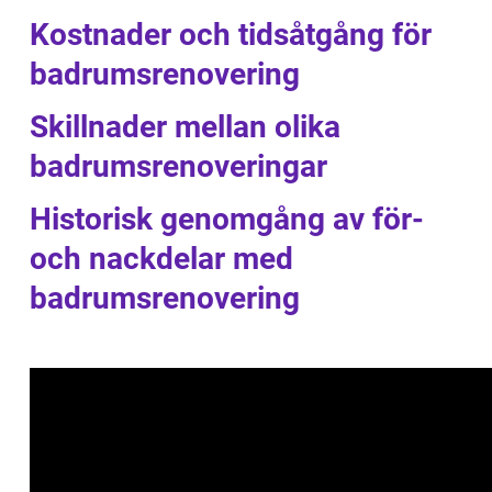
Kostnader och tidsåtgång för
badrumsrenovering
Skillnader mellan olika
badrumsrenoveringar
Historisk genomgång av för-
och nackdelar med
badrumsrenovering