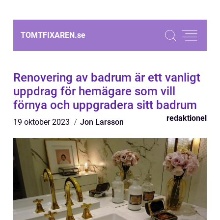
TOMTFIXAREN.
se
Renovering av badrum är ett vanligt
uppdrag för hemägare som vill
förnya och uppgradera sitt badrum
redaktionel
19 oktober 2023
Jon Larsson