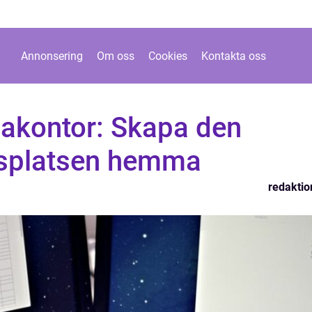
Annonsering
Om oss
Cookies
Kontakta oss
kontor: Skapa den
tsplatsen hemma
redaktio