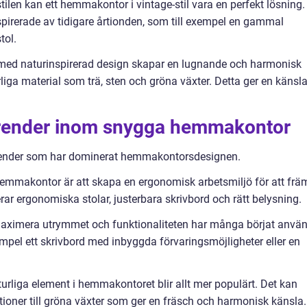
tilen kan ett hemmakontor i vintage-stil vara en perfekt lösning.
spirerade av tidigare årtionden, som till exempel en gammal
tol.
 med naturinspirerad design skapar en lugnande och harmonisk
iga material som trä, sten och gröna växter. Detta ger en känsl
 trender inom snygga hemmakontor
 trender som har dominerat hemmakontorsdesignen.
emmakontor är att skapa en ergonomisk arbetsmiljö för att frä
erar ergonomiska stolar, justerbara skrivbord och rätt belysning.
t maximera utrymmet och funktionaliteten har många börjat anvä
empel ett skrivbord med inbyggda förvaringsmöjligheter eller en
aturliga element i hemmakontoret blir allt mer populärt. Det kan
tioner till gröna växter som ger en fräsch och harmonisk känsla.