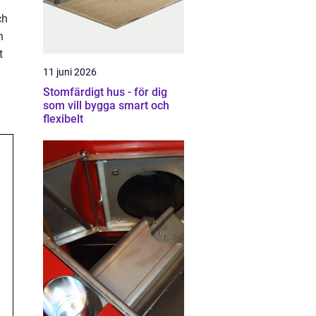
ch
h
t
11 juni 2026
Stomfärdigt hus - för dig
som vill bygga smart och
flexibelt