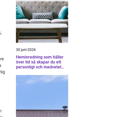
%.
30 juni 2026
Heminredning som håller
re
över tid så skapar du ett
a
personligt och medvetet
hem
lig
n