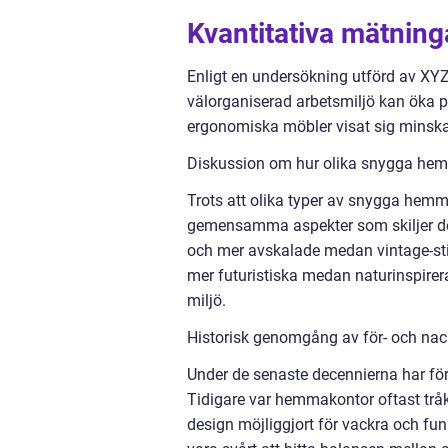
Kvantitativa mätnin
Enligt en undersökning utförd av XYZ
välorganiserad arbetsmiljö kan öka p
ergonomiska möbler visat sig minska
Diskussion om hur olika snygga hemm
Trots att olika typer av snygga hemma
gemensamma aspekter som skiljer de
och mer avskalade medan vintage-sti
mer futuristiska medan naturinspire
miljö.
Historisk genomgång av för- och na
Under de senaste decennierna har fö
Tidigare var hemmakontor oftast tråk
design möjliggjort för vackra och fu