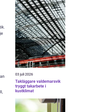
ik.
je
03 juli 2026
kan
Takläggare valdemarsvik
tryggt takarbete i
kustklimat
l,