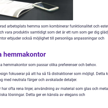
rad arbetsplats hemma som kombinerar funktionalitet och estet
och vara produktiv samtidigt som det är ett rum som ger dig gläd
tor erbjuder också möjlighet till personliga anpassningar och
ga hemmakontor
ga hemmakontor som passar olika preferenser och behov.
esign fokuserar på att ha så få distraktioner som möjligt. Detta 
g med neutrala färger och avskalade detaljer.
ar ofta rena linjer, användning av material som glas och metal
ska lösningar. Detta ger en känsla av elegans och