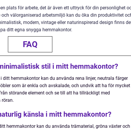
 plats för arbete, det är även ett uttryck för din personlighet o
e och välorganiserad arbetsmiljö kan du öka din produktivitet oc
imalistisk, modern, vintage eller naturinspirerad design finns de
 skapa ditt egna snygga hemmakontor.
FAQ
minimalistisk stil i mitt hemmakontor?
l i ditt hemmakontor kan du använda rena linjer, neutrala färger
öbler som är enkla och avskalade, och undvik att ha för mycket
från störande element och se till att ha tillräckligt med
 röran.
naturlig känsla i mitt hemmakontor?
i ditt hemmakontor kan du använda trämaterial, gröna växter och