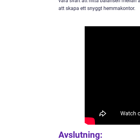
vara svårt att hitta balansen mellan a
att skapa ett snyggt hemmakontor.
Avslutning: