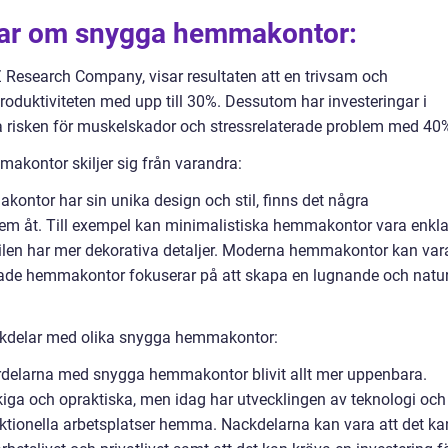
gar om snygga hemmakontor:
 Research Company, visar resultaten att en trivsam och
roduktiviteten med upp till 30%. Dessutom har investeringar i
 risken för muskelskador och stressrelaterade problem med 40
akontor skiljer sig från varandra:
kontor har sin unika design och stil, finns det några
m åt. Till exempel kan minimalistiska hemmakontor vara enkla
len har mer dekorativa detaljer. Moderna hemmakontor kan var
rade hemmakontor fokuserar på att skapa en lugnande och natur
ckdelar med olika snygga hemmakontor:
rdelarna med snygga hemmakontor blivit allt mer uppenbara.
iga och opraktiska, men idag har utvecklingen av teknologi och
nktionella arbetsplatser hemma. Nackdelarna kan vara att det ka