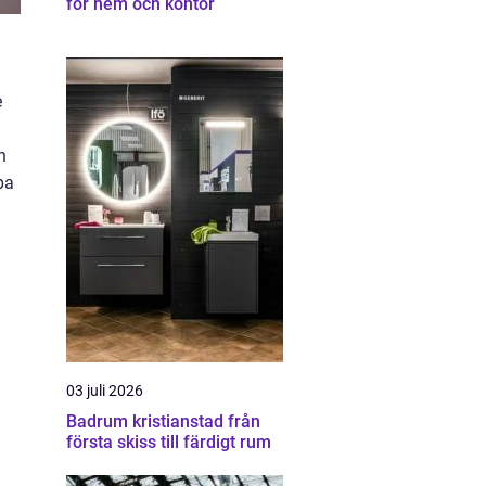
för hem och kontor
e
h
pa
03 juli 2026
Badrum kristianstad från
första skiss till färdigt rum