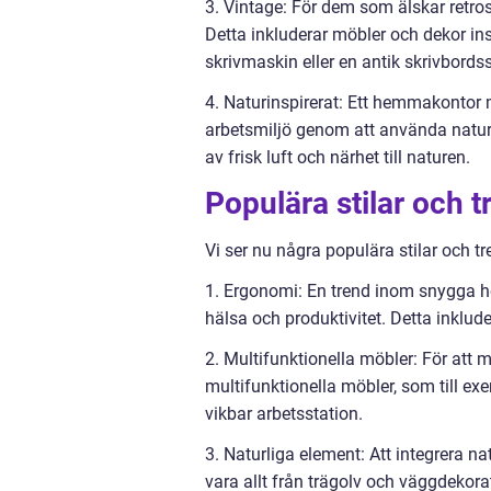
3. Vintage: För dem som älskar retros
Detta inkluderar möbler och dekor in
skrivmaskin eller en antik skrivbordss
4. Naturinspirerat: Ett hemmakontor
arbetsmiljö genom att använda naturl
av frisk luft och närhet till naturen.
Populära stilar och
Vi ser nu några populära stilar och
1. Ergonomi: En trend inom snygga h
hälsa och produktivitet. Detta inklud
2. Multifunktionella möbler: För at
multifunktionella möbler, som till ex
vikbar arbetsstation.
3. Naturliga element: Att integrera n
vara allt från trägolv och väggdekora