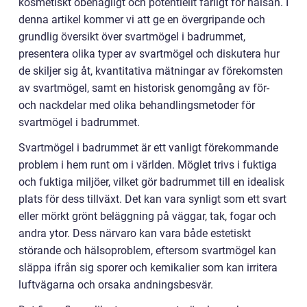
kosmetiskt obehagligt och potentiellt farligt för hälsan. I
denna artikel kommer vi att ge en övergripande och
grundlig översikt över svartmögel i badrummet,
presentera olika typer av svartmögel och diskutera hur
de skiljer sig åt, kvantitativa mätningar av förekomsten
av svartmögel, samt en historisk genomgång av för-
och nackdelar med olika behandlingsmetoder för
svartmögel i badrummet.
Svartmögel i badrummet är ett vanligt förekommande
problem i hem runt om i världen. Möglet trivs i fuktiga
och fuktiga miljöer, vilket gör badrummet till en idealisk
plats för dess tillväxt. Det kan vara synligt som ett svart
eller mörkt grönt beläggning på väggar, tak, fogar och
andra ytor. Dess närvaro kan vara både estetiskt
störande och hälsoproblem, eftersom svartmögel kan
släppa ifrån sig sporer och kemikalier som kan irritera
luftvägarna och orsaka andningsbesvär.