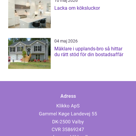
10 maj 2026
Lacka om köksluckor
04 maj 2026
Mäklare i upplands-bro så hittar
du rätt stöd för din bostadsaffär
Adress