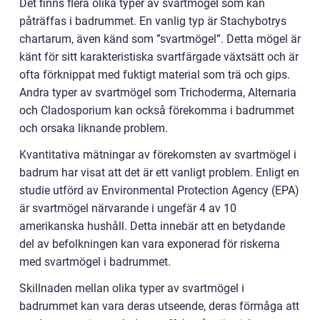
Det finns flera olika typer av svartmögel som kan
påträffas i badrummet. En vanlig typ är Stachybotrys
chartarum, även känd som ”svartmögel”. Detta mögel är
känt för sitt karakteristiska svartfärgade växtsätt och är
ofta förknippat med fuktigt material som trä och gips.
Andra typer av svartmögel som Trichoderma, Alternaria
och Cladosporium kan också förekomma i badrummet
och orsaka liknande problem.
Kvantitativa mätningar av förekomsten av svartmögel i
badrum har visat att det är ett vanligt problem. Enligt en
studie utförd av Environmental Protection Agency (EPA)
är svartmögel närvarande i ungefär 4 av 10
amerikanska hushåll. Detta innebär att en betydande
del av befolkningen kan vara exponerad för riskerna
med svartmögel i badrummet.
Skillnaden mellan olika typer av svartmögel i
badrummet kan vara deras utseende, deras förmåga att