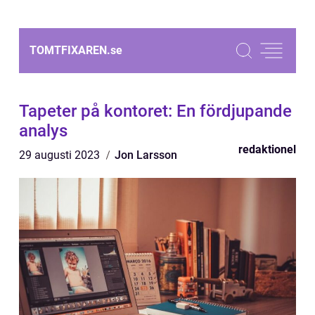
TOMTFIXAREN.
se
Tapeter på kontoret: En fördjupande
analys
redaktionel
29 augusti 2023
Jon Larsson