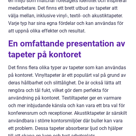
en miljö som matchar företagets identitet och inspirerar
medarbetare. Det finns ett brett utbud av tapeter att
välja mellan, inklusive vinyl-, textil- och akustiktapeter.
Varje typ har sina egna fördelar och kan användas för
att uppnå olika effekter och resultat.
En omfattande presentation av
tapeter på kontoret
Det finns flera olika typer av tapeter som kan användas
på kontoret. Vinyltapeter är ett populärt val på grund av
deras hållbarhet och slittålighet. De är också lätta att
rengöra och tål fukt, vilket gör dem perfekta för
användning på kontoret. Textiltapeter ger en varmare
och mer inbjudande känsla och kan vara ett bra val för
konferensrum och receptioner. Akustiktapeter är särskilt
användbara i större kontorsmiljöer där buller kan vara
ett problem. Dessa tapeter absorberar ljud och hjälper
till att skapa en lugn och tyst arbetsplats.