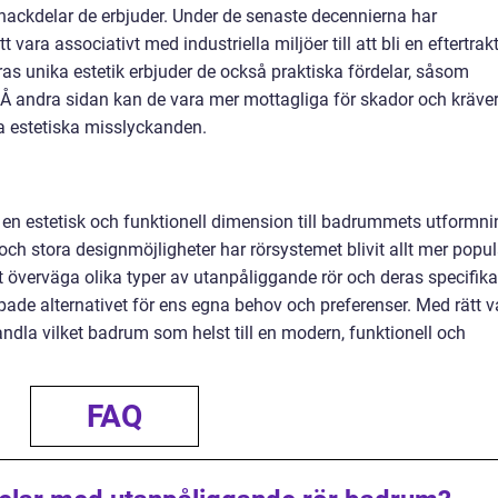
 nackdelar de erbjuder. Under de senaste decennierna har
 vara associativt med industriella miljöer till att bli en eftertrak
as unika estetik erbjuder de också praktiska fördelar, såsom
. Å andra sidan kan de vara mer mottagliga för skador och kräve
a estetiska misslyckanden.
en estetisk och funktionell dimension till badrummets utformni
och stora designmöjligheter har rörsystemet blivit allt mer popul
att överväga olika typer av utanpåliggande rör och deras specifika
pade alternativet för ens egna behov och preferenser. Med rätt v
dla vilket badrum som helst till en modern, funktionell och
FAQ