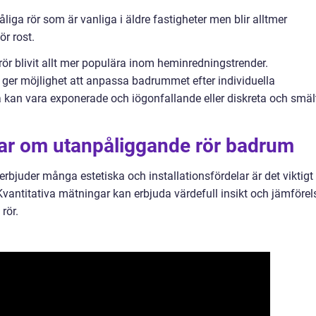
åliga rör som är vanliga i äldre fastigheter men blir alltmer
ör rost.
ör blivit allt mer populära inom heminredningstrender.
t ger möjlighet att anpassa badrummet efter individuella
na kan vara exponerade och iögonfallande eller diskreta och smäl
gar om utanpåliggande rör badrum
rbjuder många estetiska och installationsfördelar är det viktigt 
vantitativa mätningar kan erbjuda värdefull insikt och jämförel
rör.