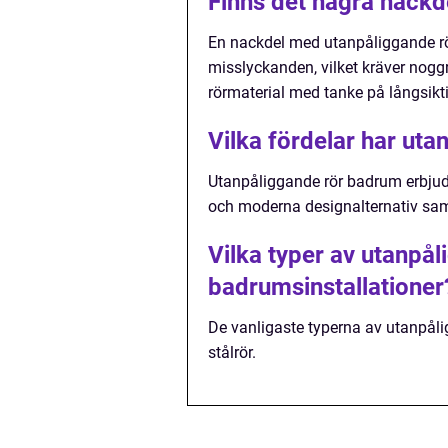
Finns det några nack
En nackdel med utanpåliggande rör
misslyckanden, vilket kräver noggr
rörmaterial med tanke på långsikt
Vilka fördelar har ut
Utanpåliggande rör badrum erbjude
och moderna designalternativ samt
Vilka typer av utanpål
badrumsinstallationer
De vanligaste typerna av utanpåli
stålrör.