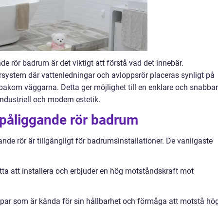
e rör badrum är det viktigt att förstå vad det innebär.
 rörsystem där vattenledningar och avloppsrör placeras synligt på
 bakom väggarna. Detta ger möjlighet till en enklare och snabba
ndustriell och modern estetik.
npåliggande rör badrum
ande rör är tillgängligt för badrumsinstallationer. De vanligaste
ätta att installera och erbjuder en hög motståndskraft mot
koppar som är kända för sin hållbarhet och förmåga att motstå hö