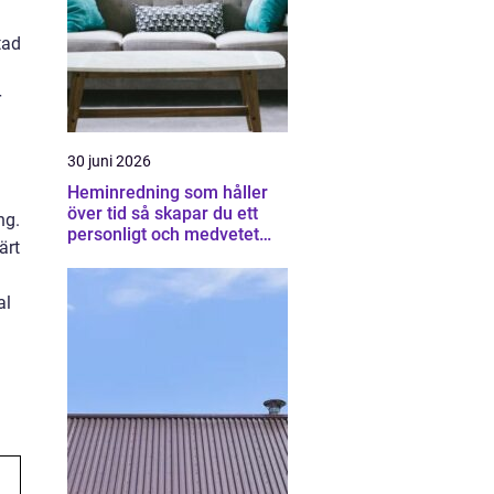
tad
r
30 juni 2026
Heminredning som håller
över tid så skapar du ett
ng.
personligt och medvetet
ärt
hem
al