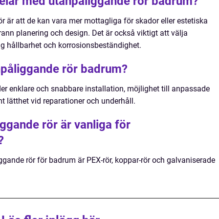
delar med utanpåliggande rör badrum?
 är att de kan vara mer mottagliga för skador eller estetiska
ann planering och design. Det är också viktigt att välja
ig hållbarhet och korrosionsbeständighet.
anpåliggande rör badrum?
r enklare och snabbare installation, möjlighet till anpassade
 lätthet vid reparationer och underhåll.
iggande rör är vanliga för
?
ggande rör för badrum är PEX-rör, koppar-rör och galvaniserade