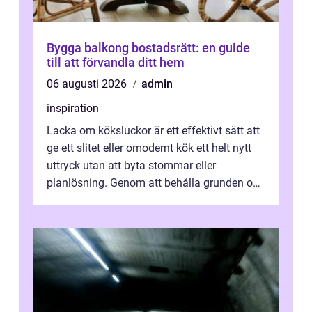
Bygga balkong bostadsrätt: en guide
till att förvandla ditt hem
06 augusti 2026
admin
inspiration
Lacka om köksluckor är ett effektivt sätt att
ge ett slitet eller omodernt kök ett helt nytt
uttryck utan att byta stommar eller
planlösning. Genom att behålla grunden och
enbart förnya ytskikten får ...