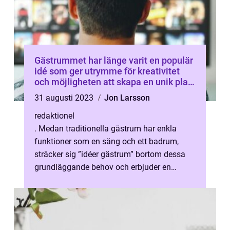
Gästrummet har länge varit en populär
idé som ger utrymme för kreativitet
och möjligheten att skapa en unik plats
för gäster att bo på
31 augusti 2023
Jon Larsson
redaktionel
. Medan traditionella gästrum har enkla
funktioner som en säng och ett badrum,
sträcker sig ”idéer gästrum” bortom dessa
grundläggande behov och erbjuder en
spännande twist på hur man kan ...