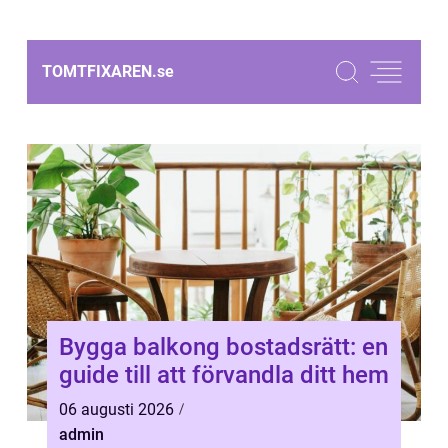
TOMTFIXAREN.
se
Bygga balkong bostadsrätt: en
guide till att förvandla ditt hem
06 augusti 2026
admin