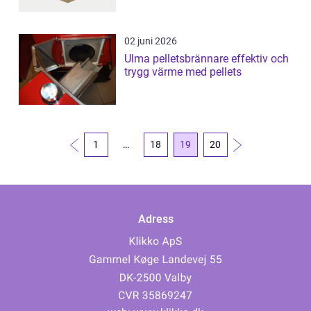
02 juni 2026
Ulma pelletsbrännare effektiv och
trygg värme med pellets
1
…
18
19
20
Adress