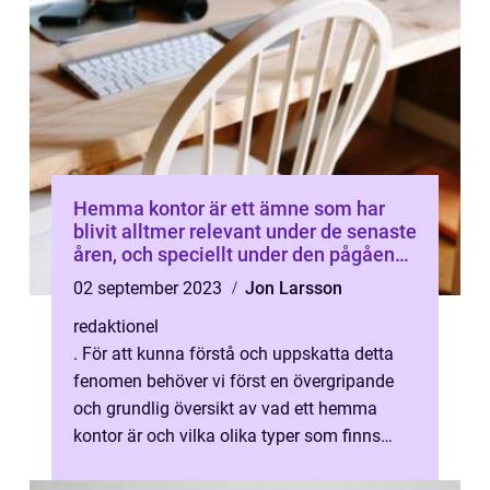
Hemma kontor är ett ämne som har
blivit alltmer relevant under de senaste
åren, och speciellt under den pågående
pandemin där många människor har
02 september 2023
Jon Larsson
fått möjligheten att arbeta hemifrån
redaktionel
. För att kunna förstå och uppskatta detta
fenomen behöver vi först en övergripande
och grundlig översikt av vad ett hemma
kontor är och vilka olika typer som finns
tillgängliga. Översikt av hemma kon...