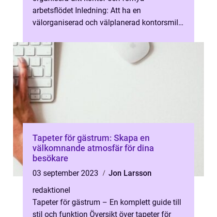
arbetsflödet Inledning: Att ha en
välorganiserad och välplanerad kontorsmiljö
är avgörande för att kunna arbeta effektivt...
Tapeter för gästrum: Skapa en
välkomnande atmosfär för dina
besökare
03 september 2023
Jon Larsson
redaktionel
Tapeter för gästrum – En komplett guide till
stil och funktion Översikt över tapeter för