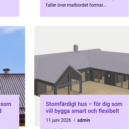
faller över matbordet formar
vardagen, stund för stund.
heminredning handlar därför i...
g som
Stomfärdigt hus – för dig som
d
vill bygga smart och flexibelt
11 juni 2026
admin