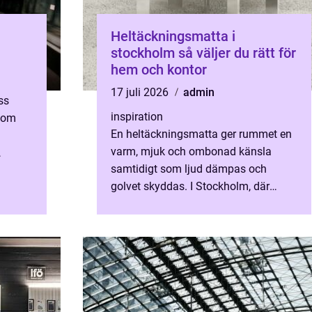
Heltäckningsmatta i
stockholm så väljer du rätt för
hem och kontor
17 juli 2026
admin
ss
inspiration
inom
En heltäckningsmatta ger rummet en
varm, mjuk och ombonad känsla
samtidigt som ljud dämpas och
att
golvet skyddas. I Stockholm, där
ts f...
många bor i lägenhet eller
tätbebyggda områden, kan en
genomtänkt mattlö...