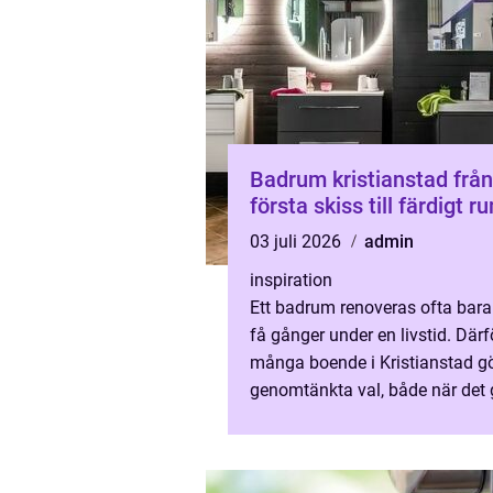
Badrum kristianstad från
första skiss till färdigt r
03 juli 2026
admin
inspiration
Ett badrum renoveras ofta bara
få gånger under en livstid. Därfö
många boende i Kristianstad g
genomtänkta val, både när det 
planlösning, stil och funktion. E
modernt badrum sk...