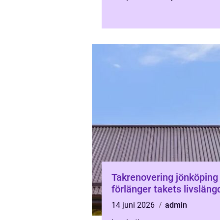
händer när låset in...
Takrenovering jönköpin
förlänger takets livsläng
14 juni 2026
admin