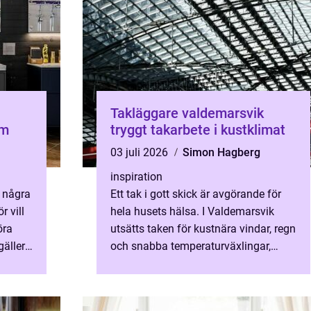
Takläggare valdemarsvik
um
tryggt takarbete i kustklimat
03 juli 2026
Simon Hagberg
inspiration
 några
Ett tak i gott skick är avgörande för
r vill
hela husets hälsa. I Valdemarsvik
öra
utsätts taken för kustnära vindar, regn
gäller
och snabba temperaturväxlingar,
tt
vilket ställer extra höga krav på både
material och utfö...