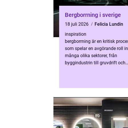
Bergborrning i sverige
18 juli 2026
Felicia Lundin
inspiration
bergborrning är en kritisk proce
som spelar en avgörande roll 
många olika sektorer, från
byggindustrin till gruvdrift och
infrastrukturutveckling. Genom 
borra i berget kan man skapa pla