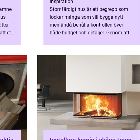
inspiration
t ämne
Stomfärdigt hus är ett begrepp som
hus
lockar många som vill bygga nytt
ätter
men ändå behålla kontrollen över
tt ett
både budget och detaljer. Genom att
ett
välja ett hus ...