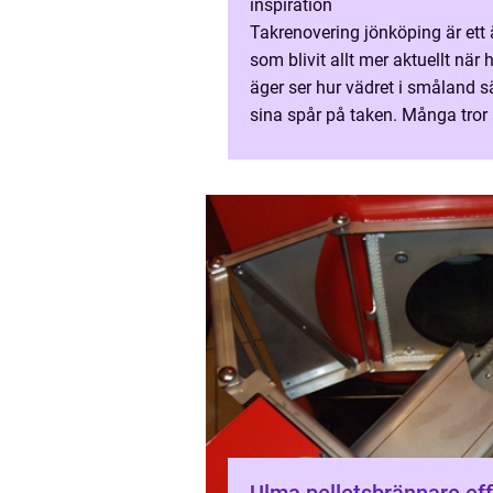
inspiration
Takrenovering jönköping är et
som blivit allt mer aktuellt när 
äger ser hur vädret i småland s
sina spår på taken. Många tror a
slitet tak alltid kräver ett kompl
takbyte, men ...