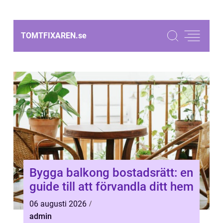
TOMTFIXAREN.
se
Bygga balkong bostadsrätt: en
guide till att förvandla ditt hem
06 augusti 2026
admin